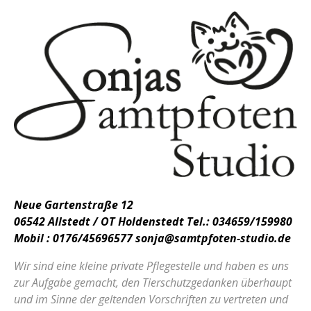
Neue Gartenstraße 12
06542 Allstedt / OT Holdenstedt
Tel.: 034659/159980
Mobil : 0176/45696577
sonja@samtpfoten-studio.de
Wir sind eine kleine private Pflegestelle und haben es uns
zur Aufgabe gemacht, den Tierschutzgedanken überhaupt
und im Sinne der geltenden Vorschriften zu vertreten und